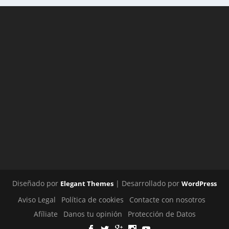
Diseñado por
| Desarrollado por
Elegant Themes
WordPress
Aviso Legal
Política de cookies
Contacte con nosotros
Afíliate
Danos tu opinión
Protección de Datos