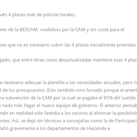
én 4 plazas más de policías locales.
tes de la BESCAM, «cedidos» por la CAM y sin coste para el
es que no es necesario cubrir las 4 plazas inicialmente previstas.
do, que entre otras cosas desactualizadas mantiene esas 4 plaz
 necesario adecuar la plantilla a las necesidades actuales, pero 
nal de los presupuestos. Esto también vino forzado porque el anter
una subvención de la CAM por la cual se pagaba el 85% del sueldo
e nada más llegar el nuevo equipo de gobierno. El anterior pensa
o en realidad sólo fastidia a los vecinos al eliminar la posibilid
tes. Así, se dejó sin técnicos a concejalías como la de Participac
 dañó gravemente a los departamentos de Hacienda e