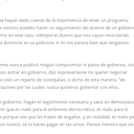
s se hayan dado cuenta de la importancia de tener un programa,
los vecinos pueden hacer un seguimiento del avance de un gobier
omo en este caso, siempre es bueno que nos vayan recordando
ra dormirse en su poltrona. A mi me parece bien que tengamos
bierno nunca publicó ningún compromiso ni pacto de gobierno, si
uso entrar en gobierno, dijo expresamente no querer negociar
 sólo un reparto de concejalías, o dicho de otra manera, “de
razones por las cuales nunca quisimos gobernar con ellos.
 gobierno, hagan el seguimiento necesario y sano en democracia
Por que es malo para el ambiente democrático, es malo para lo
s porque ven que les tratan de engañar, y en realidad, es malo p
n tontos, se lo hacen pagar en las urnas. Parece mentira que no