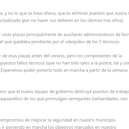
soa, y no lo que se hace ahora, que es eliminar puestos que nunca 
tualizado (por no hacer sus deberes en los últimos tres años).
 unas plazas principalmente de auxiliares administrativos de fo
del que quedaba pendiente por el «despido» de los 5 técnicos.
de esas plazas antes del verano, pero los componentes de la
estos fallos técnicos (que no han sido tales a la postre, tal y c
lo. Esperemos poder ponerlo todo en marcha a partir de la semana
cir que el nuevo equipo de gobierno destruye puestos de trabajo
maquiavélico de los que promulgan semejantes barbaridades, con
ompromiso de mejorar la seguridad en nuestro municipio.
ir poniendo en marcha los objetivos marcados en nuestro