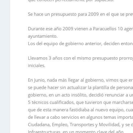
Se hace un presupuesto para 2009 en el que se prev
Durante ese año 2009 vienen a Paracuellos 10 agen
ayuntamiento.
Los del equipo de gobierno anterior, deciden entonc
Llevamos 3 años con el mismo presupuesto prorroga
iniciales.
En Junio, nada más llegar al gobierno, vimos que era
se puede hacer sin actualizar la plantilla de perso
gobierno, en un acto insólito, decidió renunciar a 
5 técnicos cualificados, que tuvieron que marchars
que de esta manera fastidiaba al nuevo equipo, cuand
de llevar a cabo servicios en algunos temas importan
Ciudadana, Empleo, Transportes y Movilidad, y se
Infraestructuras, en un momento clave del año.