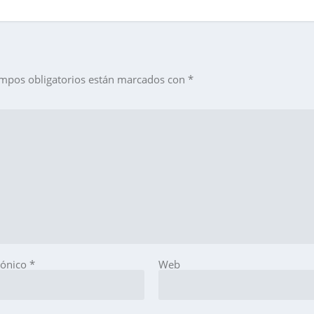
mpos obligatorios están marcados con
*
rónico
*
Web