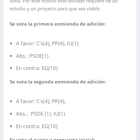
zona. Por este motivo este techado requiere de un
estudio y un proyecto para que sea viable.
Se vota la primera enmienda de adición:
A favor: C’s(4), PP(4), IU(1)
Abs.: PSOE(1)
En contra: EG(10)
Se vota la segunda enmienda de adición:
A favor: C’s(4), PP(4),
Abs.: PSOE (1), IU(1)
En contra: EG(10)
Se vota el punto y propuesta inicial: