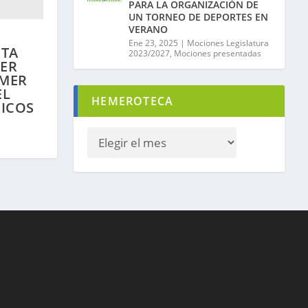
PARA LA ORGANIZACIÓN DE
UN TORNEO DE DEPORTES EN
VERANO
Ene 23, 2025
|
Mociones Legislatura
STA
2023/2027
,
Mociones presentadas
ZER
IMER
EL
HEMEROTECA
SICOS