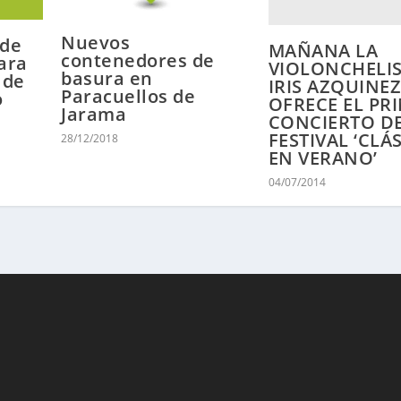
Nuevos
 de
MAÑANA LA
contenedores de
ara
VIOLONCHELI
basura en
 de
IRIS AZQUINE
Paracuellos de
o
OFRECE EL PR
Jarama
CONCIERTO D
FESTIVAL ‘CLÁ
28/12/2018
EN VERANO’
04/07/2014