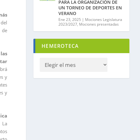
PARA LA ORGANIZACIÓN DE
UN TORNEO DE DEPORTES EN
VERANO
más
Ene 23, 2025
|
Mociones Legislatura
 del
2023/2027
,
Mociones presentadas
, de
HEMEROTECA
las
tar
abrá
es y
ntes
es y
ica
. La
atos
orto