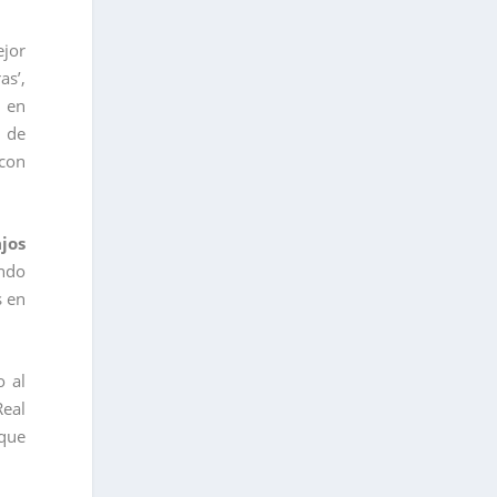
ejor
as’,
e en
e de
 con
jos
ndo
s en
o al
Real
 que