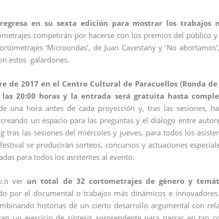
 regresa en su sexta edición para mostrar los trabajos 
ometrajes competirán por hacerse con los premios del público y
cortometrajes ‘Microondas’, de Juan Cavestany y ‘No abortamos’
on estos galardones.
re de 2017 en el Centro Cultural de Paracuellos (Ronda de 
 las 20:00 horas y la entrada será gratuita hasta comple
de una hora antes de cada proyección y, tras las sesiones, h
, creando un espacio para las preguntas y el diálogo entre autor
ng
tras las sesiones del miércoles y jueves, para todos los asiste
festival se producirán sorteos, concursos y actuaciones especial
adas para todos los asistentes al evento.
y.
n ver
un total de 32 cortometrajes de género y temát
do por el documental o trabajos más dinámicos e innovadores
ombinando historias de un cierto desarrollo argumental con rel
n un ejercicio de síntesis sorprendente para narrar en tan c