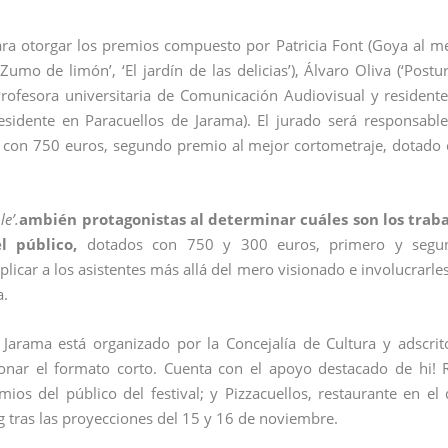
ra otorgar los premios compuesto por Patricia Font (Goya al m
Zumo de limón’, ‘El jardín de las delicias’), Álvaro Oliva (‘Postur
z (Profesora universitaria de Comunicación Audiovisual y resident
residente en Paracuellos de Jarama). El jurado será responsabl
o con 750 euros, segundo premio al mejor cortometraje, dotado
le’.
ambién protagonistas al determinar cuáles son los traba
l público,
dotados con 750 y 300 euros, primero y segu
plicar a los asistentes más allá del mero visionado e involucrarle
a.
 Jarama está organizado por la Concejalía de Cultura y adscrit
ionar el formato corto. Cuenta con el apoyo destacado de hi! 
mios del público del festival; y Pizzacuellos, restaurante en el
g tras las proyecciones del 15 y 16 de noviembre.