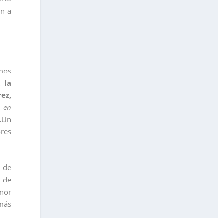
on a
emos
 la
ez,
s en
…
Un
ores
á de
n de
enor
 más