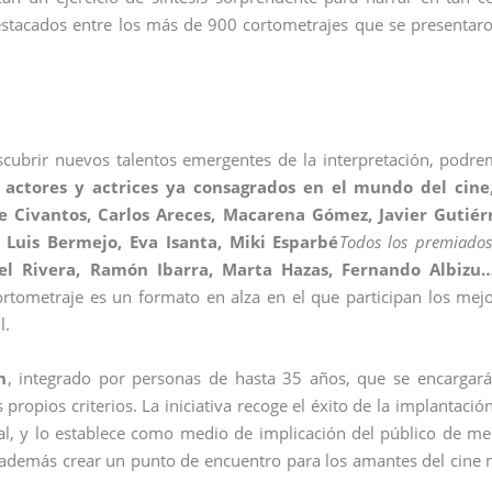
destacados entre los más de 900 cortometrajes que se presentar
escubrir nuevos talentos emergentes de la interpretación, podr
 actores y actrices ya consagrados en el mundo del cine,
e Civantos, Carlos Areces, Macarena Gómez, Javier Gutiérr
, Luis Bermejo, Eva Isanta, Miki Esparbé
Todos los premiado
el Rivera, Ramón Ibarra, Marta Hazas, Fernando Albizu
ortometraje es un formato en alza en el que participan los mej
l.
n
, integrado por personas de hasta 35 años, que se encargar
ropios criterios. La iniciativa recoge el éxito de la implantació
ival, y lo establece como medio de implicación del público de m
 y además crear un punto de encuentro para los amantes del cine