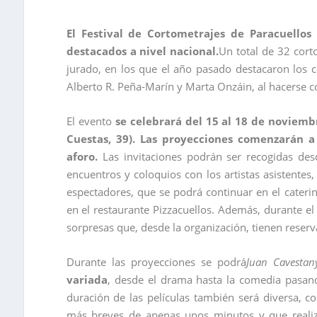
El Festival de Cortometrajes de Paracuellos
destacados a nivel nacional.
Un total de 32 cort
jurado, en los que el año pasado destacaron los 
Alberto R. Peña-Marín y Marta Onzáin, al hacerse c
El evento
se celebrará del 15 al 18 de noviemb
Cuestas, 39). Las proyecciones comenzarán a
aforo.
Las invitaciones podrán ser recogidas des
encuentros y coloquios con los artistas asistentes
espectadores, que se podrá continuar en el
cateri
en el restaurante Pizzacuellos. Además, durante el 
sorpresas que, desde la organización, tienen reserv
Durante las proyecciones se podrá
Juan Cavestan
variada
, desde el drama hasta la comedia pasan
duración de las películas también será diversa, c
más breves de apenas unos minutos y que realiza