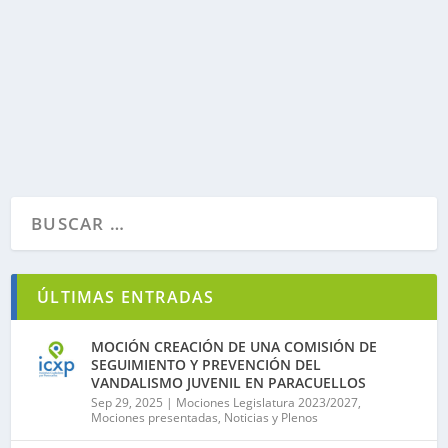
Aprobación del acta del pleno anterior.2. Dar cuenta
de decretos de alcaldía.3. Cese de Santiago Molina en
IU4. Aprobación...
LEER MÁS
ÚLTIMAS ENTRADAS
MOCIÓN CREACIÓN DE UNA COMISIÓN DE
SEGUIMIENTO Y PREVENCIÓN DEL
VANDALISMO JUVENIL EN PARACUELLOS
Sep 29, 2025
|
Mociones Legislatura 2023/2027
,
Mociones presentadas
,
Noticias y Plenos