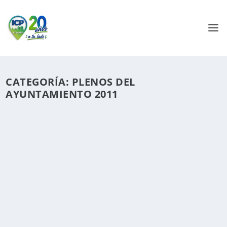
CATEGORÍA:
PLENOS DEL
AYUNTAMIENTO 2011
ICXP: ANÁLISIS COMPLETO DEL
PLENO ORDINARIO DE 20-12-2011:
por
ICxP
|
Dic 22, 2011
|
Plenos del Ayuntamiento
2011
|
0
|
Nota: En este pleno se estrena un nuevo equipo técnico
que mejora la calidad de la imagen/sonido y garantiza
una mejora en la calidad de retransmisión de los
plenos. INDICE: I – Puntos oficiales del pleno: –