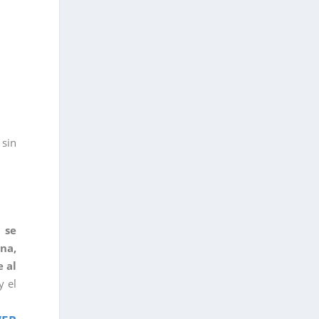
 sin
 se
na,
 al
y el