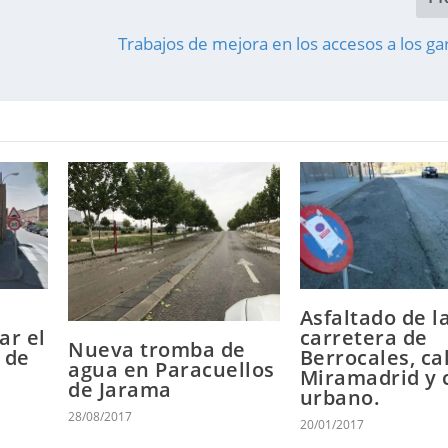
Trabajos de mejora en los accesos a los gar
Asfaltado de l
ar el
carretera de
Nueva tromba de
 de
Berrocales, ca
agua en Paracuellos
Miramadrid y 
de Jarama
urbano.
28/08/2017
20/01/2017