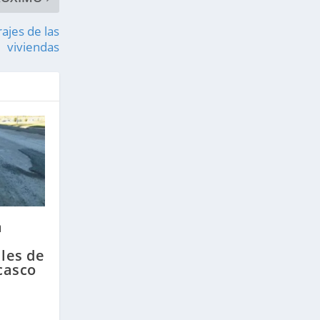
ajes de las
viviendas
a
lles de
casco